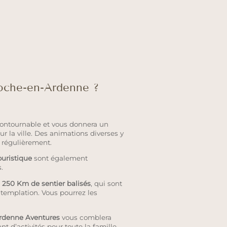
oche-en-Ardenne ?
contournable et vous donnera un
r la ville. Des animations diverses y
s régulièrement.
touristique
sont également
.
t
250 Km de sentier balisés
, qui sont
ntemplation. Vous pourrez les
rdenne Aventures
vous comblera
 d’activités pour toute la famille.