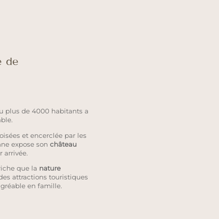
e de
eu plus de 4000 habitants a
ble.
oisées et encerclée par les
enne expose son
château
 arrivée.
riche que la
nature
 des attractions touristiques
gréable en famille.