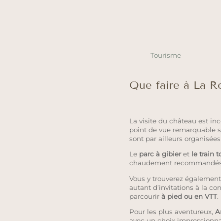
Tourisme
Que faire à La R
La visite du château est in
point de vue remarquable su
sont par ailleurs organisée
Le
parc à gibier
et
le train 
chaudement recommandés
Vous y trouverez égalemen
autant d’invitations à la co
parcourir
à pied ou en VTT
.
Pour les plus aventureux,
A
avec un choix impressionnant