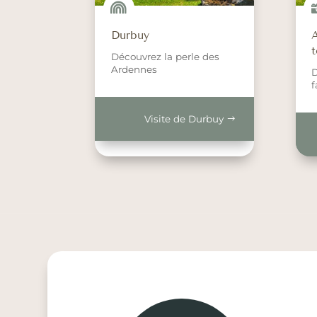

Durbuy
t
Découvrez la perle des
Ardennes
D
f
Visite de Durbuy