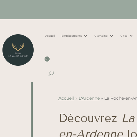
Accueil
Emplacements
Glamping
Gîtes
NL
Accueil
»
L'Ardenne
»
La Roche-en-A
Découvrez
La
en-Ardenne
lo