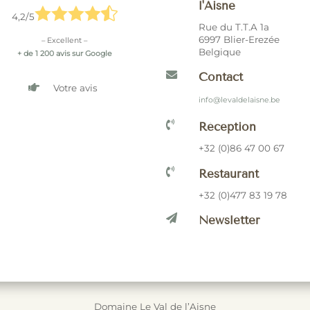
l'Aisne





4,2/5
Rue du T.T.A 1a
6997 Blier-Erezée
– Excellent –
Belgique
+ de 1 200 avis sur Google

Contact

Votre avis
info@levaldelaisne.be

Réception
+32 (0)86 47 00 67

Restaurant
+32 (0)477 83 19 78

Newsletter
Domaine Le Val de l’Aisne