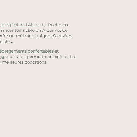
ping Val de l’Aisne
, La Roche-en-
n incontournable en Ardenne. Ce
 offre un mélange unique d’activités
liales.
ébergements confortables
et
ng
pour vous permettre d’explorer La
meilleures conditions.