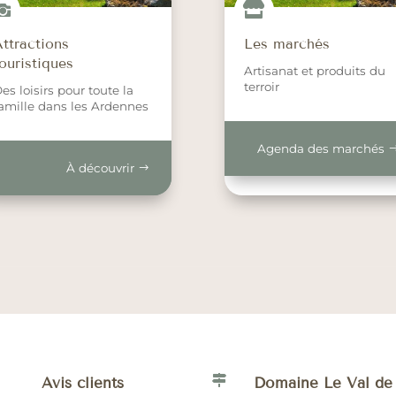


Attractions
Les marchés
ouristiques
Artisanat et produits du
terroir
es loisirs pour toute la
amille dans les Ardennes
Agenda des marchés
À découvrir

Avis clients
Domaine Le Val de