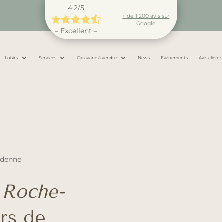
4,2/5
+ de 1 200 avis sur





Google
– Excellent –
Loisirs
Services
Caravane à vendre
News
Événements
Avis client
rdenne
 Roche-
rs de