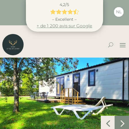
4,2/5





NL
– Excellent –
+ de 1 200 avis sur Google