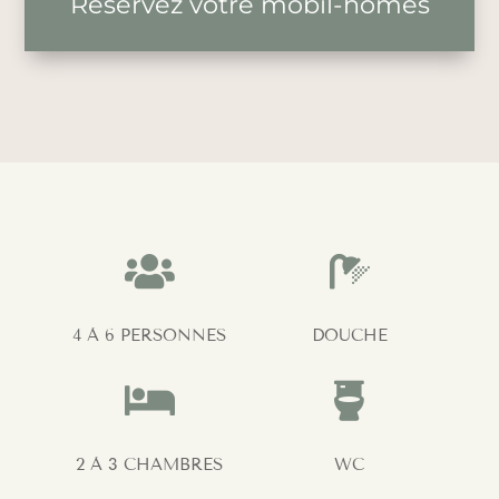
Réservez votre mobil-homes


4 À 6 PERSONNES
DOUCHE


2 À 3 CHAMBRES
WC