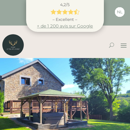
4,2/5





NL
– Excellent –
+ de 1 200 avis sur Google