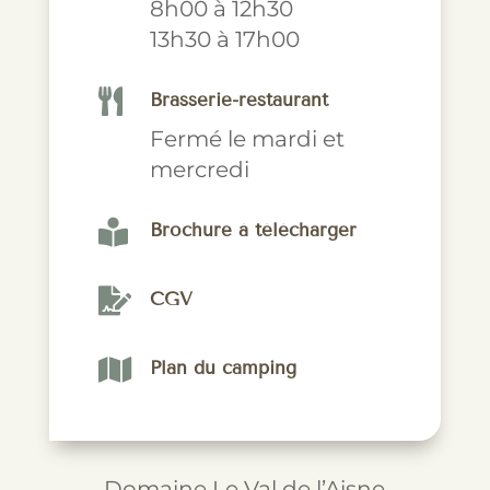
8h00 à 12h30
13h30 à 17h00

Brasserie-restaurant
Fermé le mardi et
mercredi

Brochure à télécharger

CGV

Plan du camping
Domaine Le Val de l’Aisne