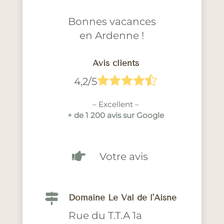
Bonnes vacances
en Ardenne !
Avis clients





4,2/5
– Excellent –
+ de 1 200 avis sur Google

Votre avis

Domaine Le Val de l'Aisne
Rue du T.T.A 1a