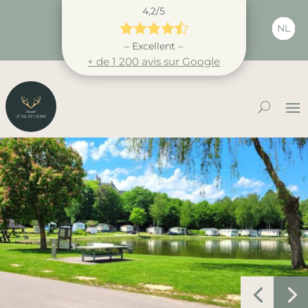
4,2/5





NL
– Excellent –
+ de 1 200 avis sur Google