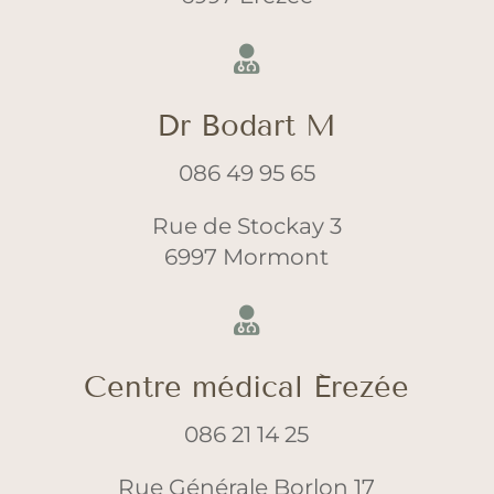

Dr Bodart M
086 49 95 65
Rue de Stockay 3
6997 Mormont

Centre médical Érezée
086 21 14 25
Rue Générale Borlon 17