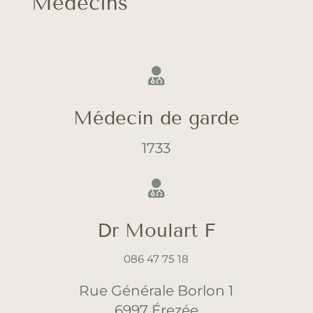
Médecins

Médecin de garde
1733

Dr Moulart F
086 47 75 18
Rue Générale Borlon 1
6997 Érezée