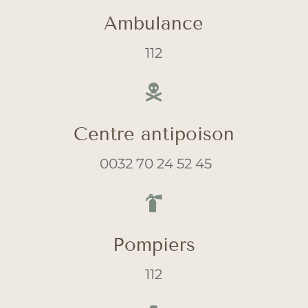
Ambulance
112

Centre antipoison
0032 70 24 52 45

Pompiers
112