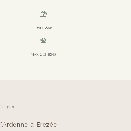

TERRASSE

MAX 2 CHIENS
 Gaspard
l’Ardenne à Érezée