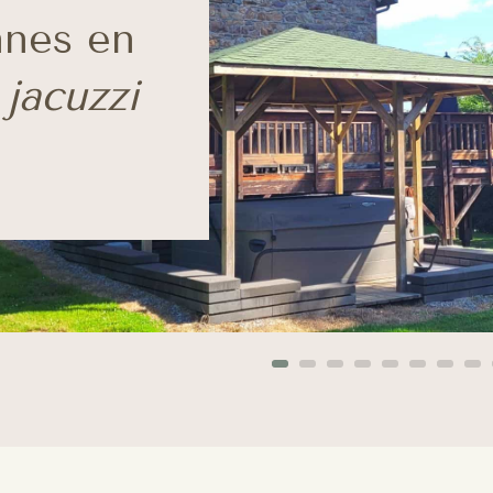
nnes en
c
jacuzzi