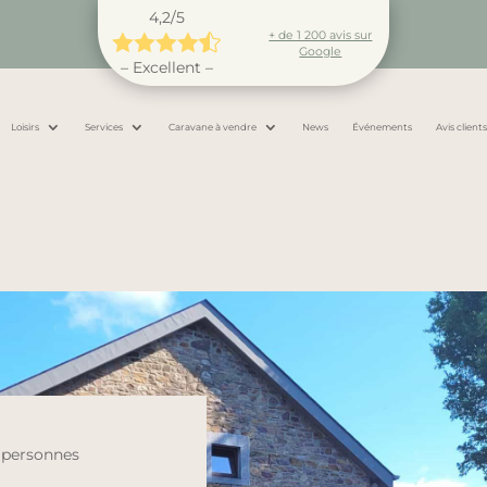
4,2/5
+ de 1 200 avis sur





Google
– Excellent –
Loisirs
Services
Caravane à vendre
News
Événements
Avis client
5 personnes