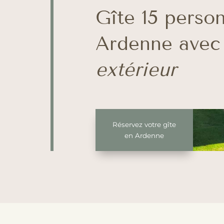
Gîte 15 perso
Ardenne ave
extérieur
Réservez votre gîte
en Ardenne