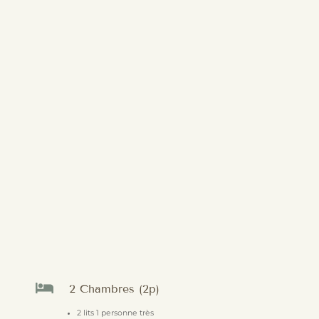

2 Chambres (2p)
2 lits 1 personne très