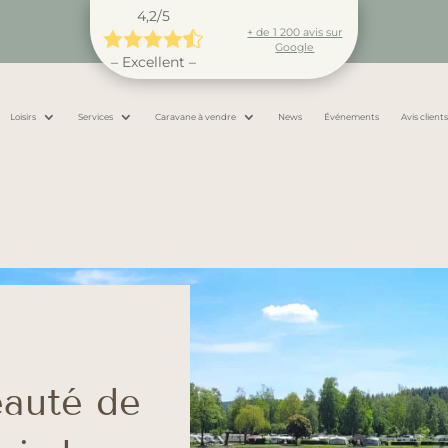
4,2/5
+ de 1 200 avis sur





Google
– Excellent –
Loisirs
Services
Caravane à vendre
News
Événements
Avis client
eauté de