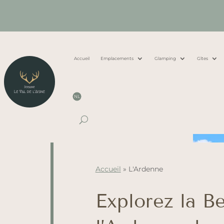
Accueil
Emplacements
Glamping
Gîtes
NL
Accueil
»
L'Ardenne
Explorez la B