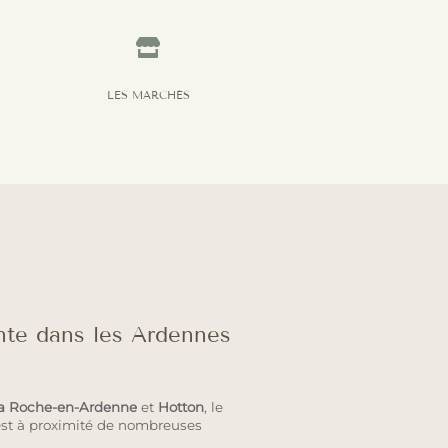

LES MARCHÉS
nte dans les Ardennes
a Roche-en-Ardenne
et
Hotton
, le
est à proximité de nombreuses