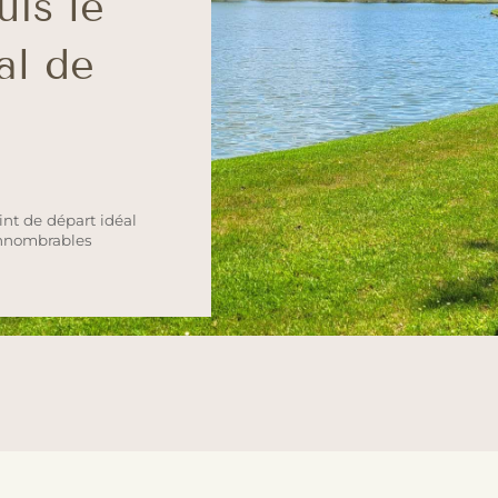
uis le
al de
int de départ idéal
innombrables