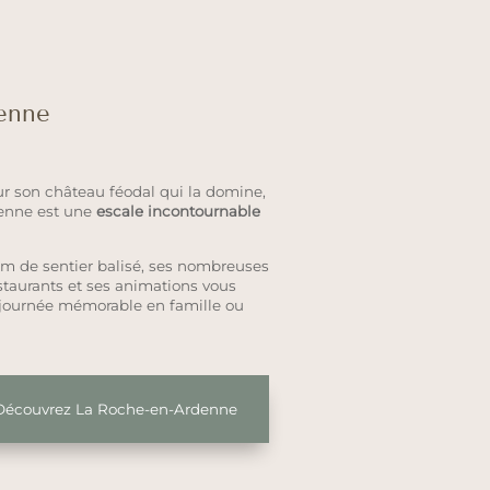
enne
 son château féodal qui la domine,
denne est une
escale incontournable
Km de sentier balisé, ses nombreuses
restaurants et ses animations vous
 journée mémorable en famille ou
Découvrez La Roche-en-Ardenne