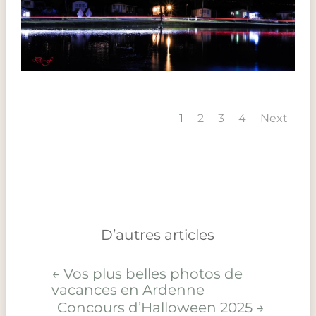
1
2
3
4
Next
D’autres articles
←
Vos plus belles photos de
vacances en Ardenne
Concours d’Halloween 2025
→