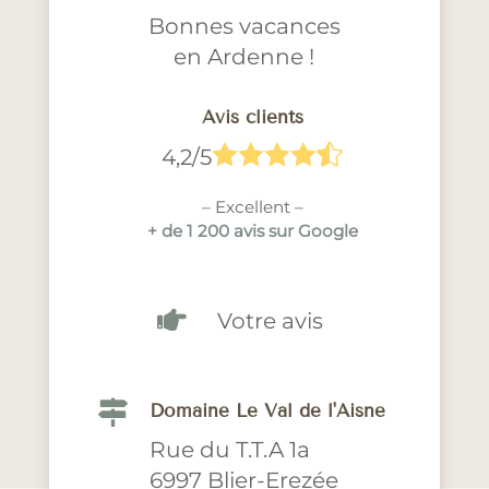
Bonnes vacances
en Ardenne !
Avis clients





4,2/5
– Excellent –
+ de 1 200 avis sur Google

Votre avis

Domaine Le Val de l'Aisne
Rue du T.T.A 1a
6997 Blier-Erezée