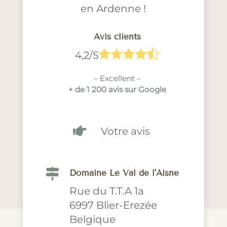
en Ardenne !
Avis clients





4,2/5
– Excellent –
+ de 1 200 avis sur Google

Votre avis

Domaine Le Val de l'Aisne
Rue du T.T.A 1a
6997 Blier-Erezée
Belgique