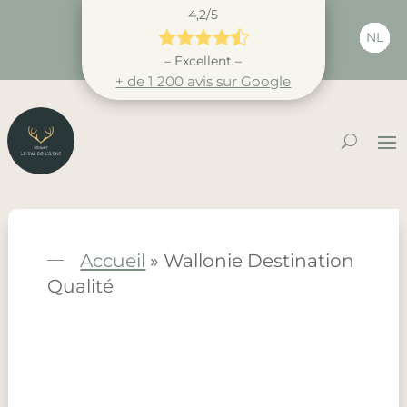
4,2/5





NL
– Excellent –
+ de 1 200 avis sur Google
Accueil
»
Wallonie Destination
Qualité