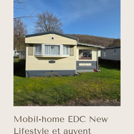
to
high
Mobil-home EDC New
Lifestyle et auvent