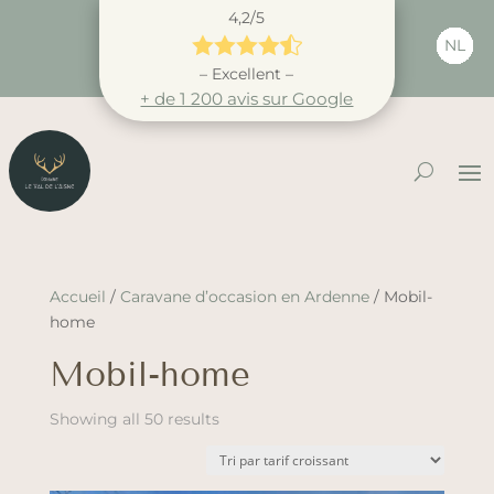
4,2/5





NL
– Excellent –
+ de 1 200 avis sur Google
Accueil
/
Caravane d’occasion en Ardenne
/ Mobil-
home
Mobil-home
Sorted
Showing all 50 results
by
price:
low