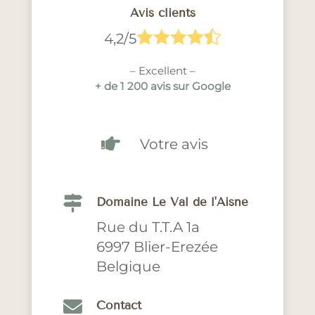
Avis clients





4,2/5
– Excellent –
+ de 1 200 avis sur Google

Votre avis

Domaine Le Val de l'Aisne
Rue du T.T.A 1a
6997 Blier-Erezée
Belgique

Contact