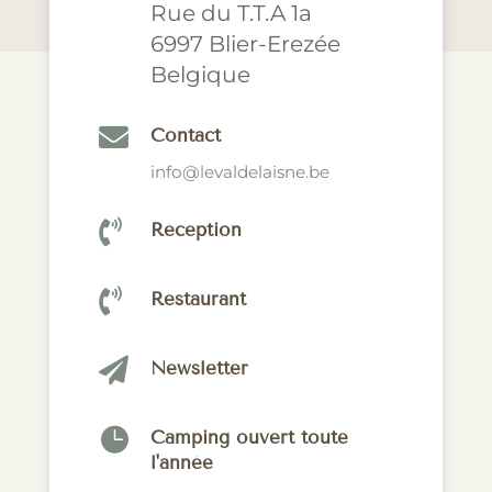
Rue du T.T.A 1a
6997 Blier-Erezée
Belgique

Contact
info@levaldelaisne.be

Réception

Restaurant

Newsletter

Camping ouvert toute
l'année