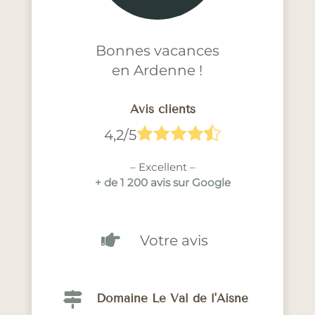
Bonnes vacances
en Ardenne !
Avis clients





4,2/5
– Excellent –
+ de 1 200 avis sur Google

Votre avis

Domaine Le Val de l'Aisne