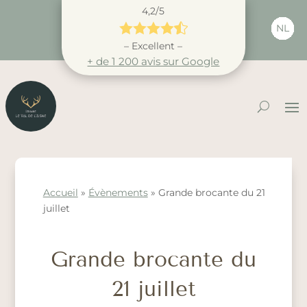
4,2/5





NL
– Excellent –
+ de 1 200 avis sur Google
Accueil
»
Évènements
»
Grande brocante du 21
juillet
Grande brocante du
21 juillet