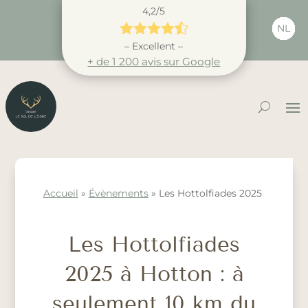
4,2/5





NL
– Excellent –
+ de 1 200 avis sur Google
Accueil
»
Évènements
»
Les Hottolfiades 2025
Les Hottolfiades
2025 à Hotton : à
seulement 10 km du