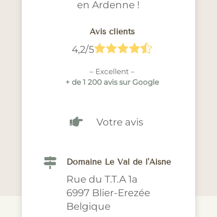
en Ardenne !
Avis clients





4,2/5
– Excellent –
+ de 1 200 avis sur Google

Votre avis

Domaine Le Val de l'Aisne
Rue du T.T.A 1a
6997 Blier-Erezée
Belgique