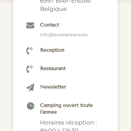
6997 Blier-Erezée
Belgique

Contact
info@levaldelaisne.be

Réception

Restaurant

Newsletter

Camping ouvert toute
l'année
Horaires réception :
8h00 à 12h30