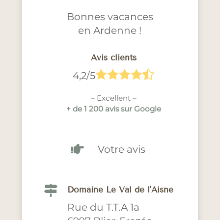
Bonnes vacances
en Ardenne !
Avis clients





4,2/5
– Excellent –
+ de 1 200 avis sur Google

Votre avis

Domaine Le Val de l'Aisne
Rue du T.T.A 1a