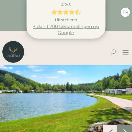
4,2/5





FR
– Uitstekend –
+ dan 1 200 beoordelingen op
Google