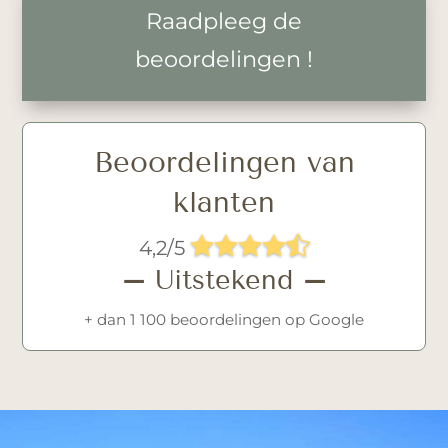
Raadpleeg de
beoordelingen !
Beoordelingen van
klanten





4,2/5
–
Uitstekend
–
+ dan 1 100 beoordelingen op Google