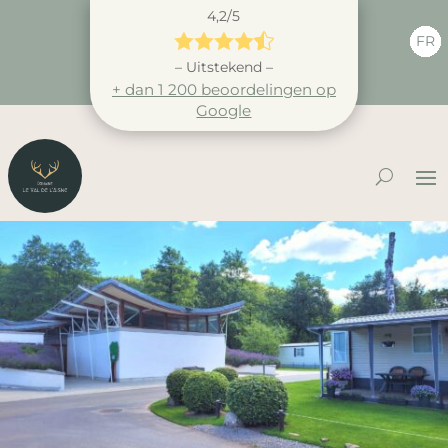
4,2/5





FR
– Uitstekend –
+ dan 1 200 beoordelingen op
Google