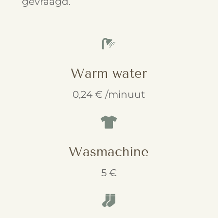
gevraagd.

Warm water
0,24 € /minuut

Wasmachine
5 €
