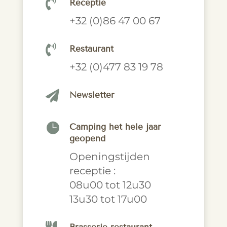

Receptie
+32 (0)86 47 00 67

Restaurant
+32 (0)477 83 19 78

Newsletter

Camping het hele jaar
geopend
Openingstijden
receptie :
08u00 tot 12u30
13u30 tot 17u00