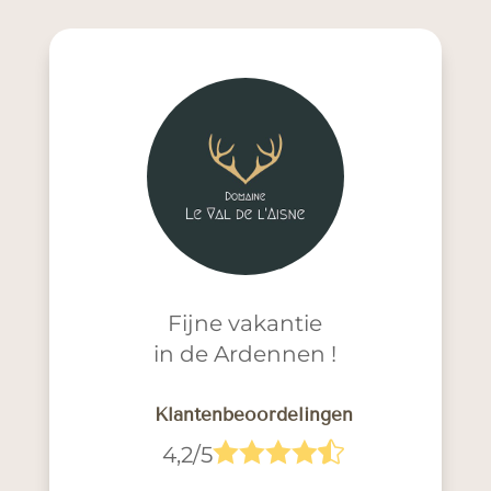
Fijne vakantie
in de Ardennen !
Klantenbeoordelingen





4,2/5