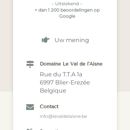
– Uitstekend –
+ dan 1 200 beoordelingen op
Google

Uw mening

Domaine Le Val de l'Aisne
Rue du T.T.A 1a
6997 Blier-Erezée
Belgique

Contact
info@levaldelaisne.be