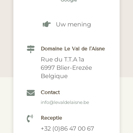

Uw mening

Domaine Le Val de l'Aisne
Rue du T.T.A 1a
6997 Blier-Erezée
Belgique

Contact
info@levaldelaisne.be

Receptie
+32 (0)86 47 00 67