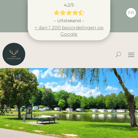
4,2/5





FR
– Uitstekend –
+ dan 1 200 beoordelingen op
Google