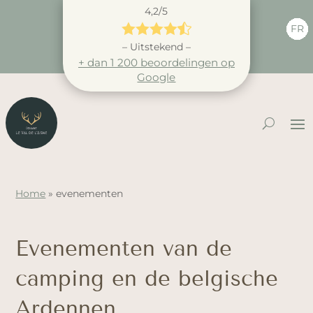
4,2/5





FR
– Uitstekend –
+ dan 1 200 beoordelingen op
Google
Home
»
evenementen
Evenementen van de
camping en de belgische
Ardennen