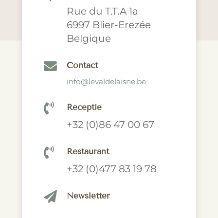
Rue du T.T.A 1a
6997 Blier-Erezée
Belgique

Contact
info@levaldelaisne.be

Receptie
+32 (0)86 47 00 67

Restaurant
+32 (0)477 83 19 78

Newsletter