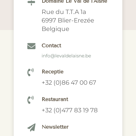

Domaine Le Val de l'Aisne
Rue du T.T.A 1a
6997 Blier-Erezée
Belgique

Contact
info@levaldelaisne.be

Receptie
+32 (0)86 47 00 67

Restaurant
+32 (0)477 83 19 78

Newsletter