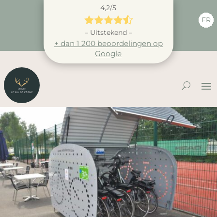
4,2/5





FR
– Uitstekend –
+ dan 1 200 beoordelingen op
Google