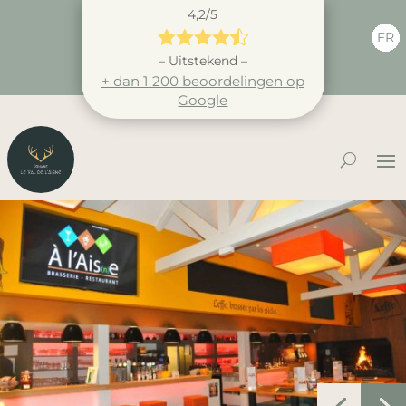
4,2/5





FR
– Uitstekend –
+ dan 1 200 beoordelingen op
Google