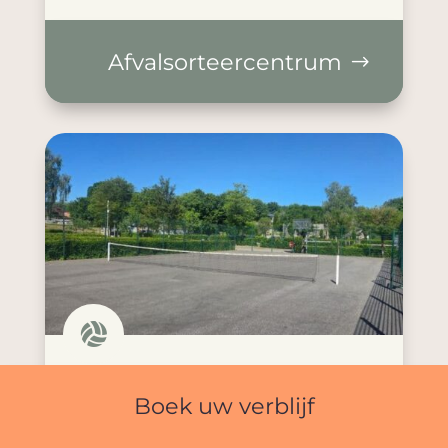
Afvalsorteercentrum

Vrije tijd
Boek uw verblijf
Entertainment & sport voor