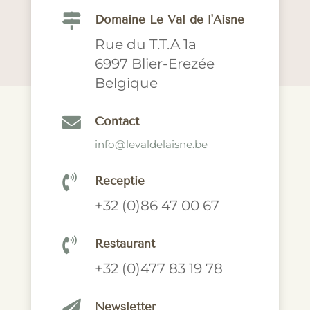

Domaine Le Val de l'Aisne
Rue du T.T.A 1a
6997 Blier-Erezée
Belgique

Contact
info@levaldelaisne.be

Receptie
+32 (0)86 47 00 67

Restaurant
+32 (0)477 83 19 78

Newsletter