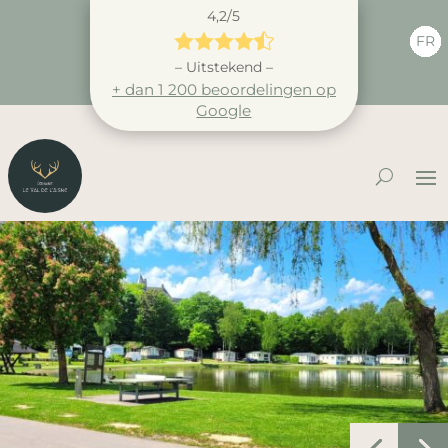
4,2/5





FR
– Uitstekend –
+ dan 1 200 beoordelingen op
Google