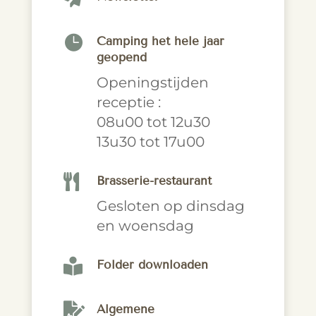

Camping het hele jaar
geopend
Openingstijden
receptie :
08u00 tot 12u30
13u30 tot 17u00

Brasserie-restaurant
Gesloten op dinsdag
en woensdag

Folder downloaden

Algemene