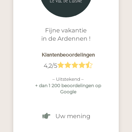
Fijne vakantie
in de Ardennen !
Klantenbeoordelingen





4,2/5
– Uitstekend –
+ dan 1 200 beoordelingen op
Google

Uw mening