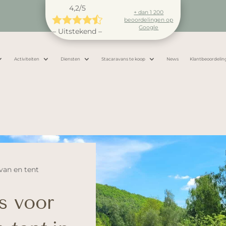
4,2/5
+ dan 1 200





beoordelingen op
Google
– Uitstekend –
Activiteiten
Diensten
Stacaravans te koop
News
Klantbeoordelin
van en tent
s voor