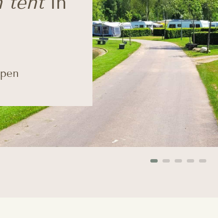
n tent
in
open