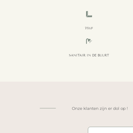

75M²

SANITAIR IN DE BUURT
Onze klanten zijn er dol op !