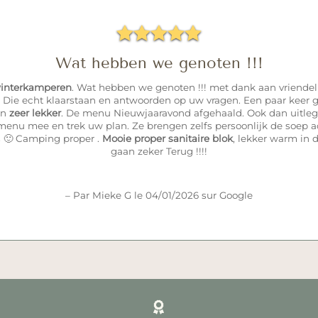





Wat hebben we genoten !!!
interkamperen
. Wat hebben we genoten !!! met dank aan vriendel
. Die echt klaarstaan en antwoorden op uw vragen. Een paar keer g
en
zeer lekker
. De menu Nieuwjaaravond afgehaald. Ook dan uitleg ,
nu mee en trek uw plan. Ze brengen zelfs persoonlijk de soep ac
 🙂 Camping proper .
Mooie proper sanitaire blok
, lekker warm in d
gaan zeker Terug !!!!
– Par Mieke G le 04/01/2026 sur Google
