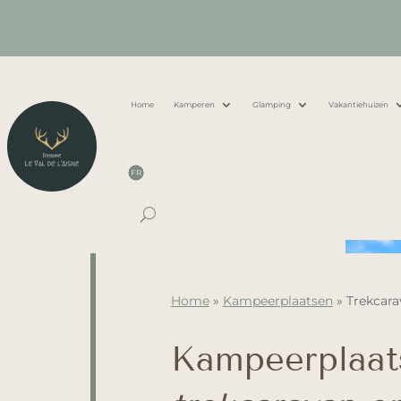
Home
Kamperen
Glamping
Vakantiehuizen
FR
Home
»
Kampeerplaatsen
»
Trekcara
Kampeerplaat