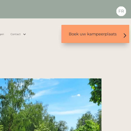
FR
Boek uw kampeerplaats
gen
Contact