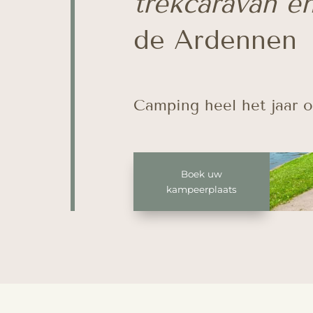
trekcaravan e
de Ardennen
Camping heel het jaar 
Boek uw
kampeerplaats