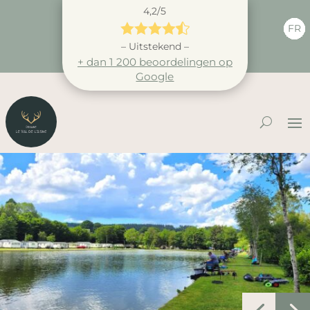
4,2/5





FR
– Uitstekend –
+ dan 1 200 beoordelingen op
Google