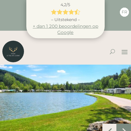
4,2/5





FR
– Uitstekend –
+ dan 1 200 beoordelingen op
Google