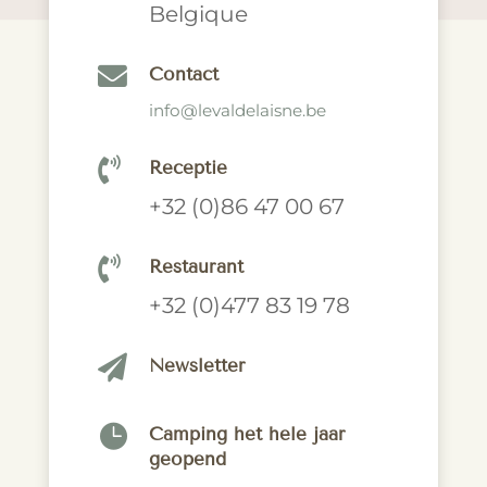
Belgique

Contact
info@levaldelaisne.be

Receptie
+32 (0)86 47 00 67

Restaurant
+32 (0)477 83 19 78

Newsletter

Camping het hele jaar
geopend