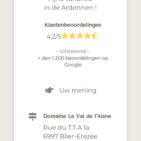
in de Ardennen !
Klantenbeoordelingen





4,2/5
– Uitstekend –
+ dan 1 200 beoordelingen op
Google

Uw mening

Domaine Le Val de l'Aisne
Rue du T.T.A 1a
6997 Blier-Erezée