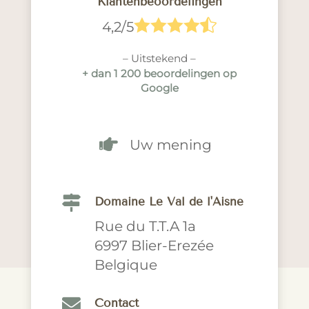
Klantenbeoordelingen





4,2/5
– Uitstekend –
+ dan 1 200 beoordelingen op
Google

Uw mening

Domaine Le Val de l'Aisne
Rue du T.T.A 1a
6997 Blier-Erezée
Belgique

Contact