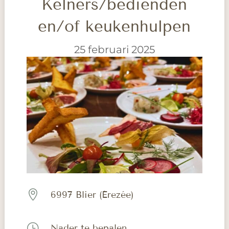
Kelners/bedienden
en/of keukenhulpen
25 februari 2025

6997 Blier (Érezée)
}
Nader te bepalen