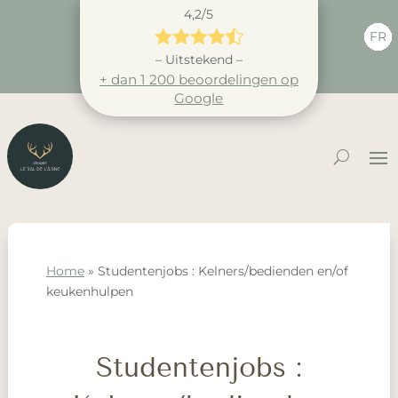
4,2/5





FR
– Uitstekend –
+ dan 1 200 beoordelingen op
Google
Home
»
Studentenjobs : Kelners/bedienden en/of
keukenhulpen
Studentenjobs :