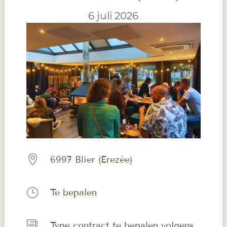
6 juli 2026

6997 Blier (Érezée)
}
Te bepalen
i
Type contract te bepalen volgens