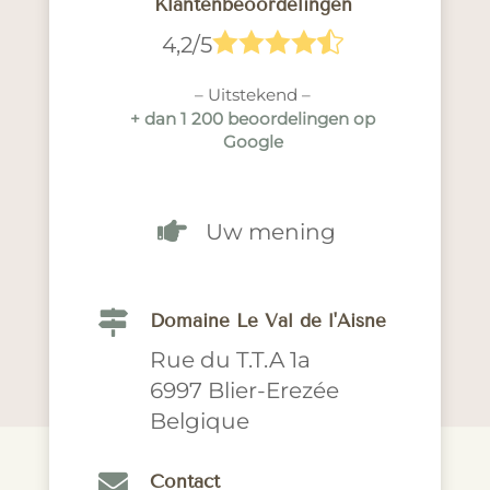
Klantenbeoordelingen





4,2/5
– Uitstekend –
+ dan 1 200 beoordelingen op
Google

Uw mening

Domaine Le Val de l'Aisne
Rue du T.T.A 1a
6997 Blier-Erezée
Belgique

Contact