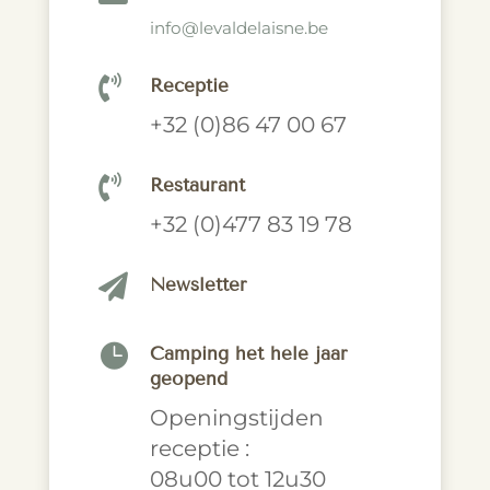
info@levaldelaisne.be

Receptie
+32 (0)86 47 00 67

Restaurant
+32 (0)477 83 19 78

Newsletter

Camping het hele jaar
geopend
Openingstijden
receptie :
08u00 tot 12u30