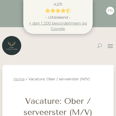
4,2/5





FR
– Uitstekend –
+ dan 1 200 beoordelingen op
Google
Home
»
Vacature: Ober / serveerster (M/V)
Vacature: Ober /
serveerster (M/V)