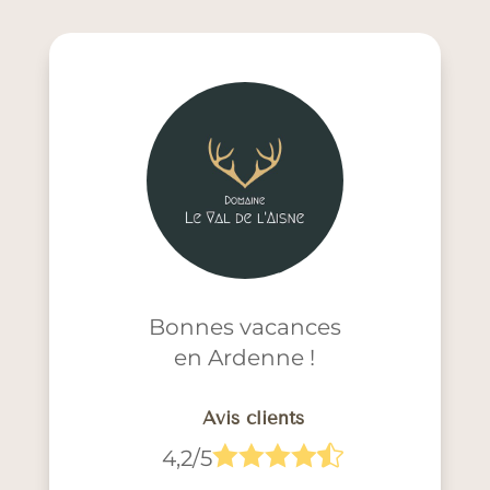
Bonnes vacances
en Ardenne !
Avis clients





4,2/5