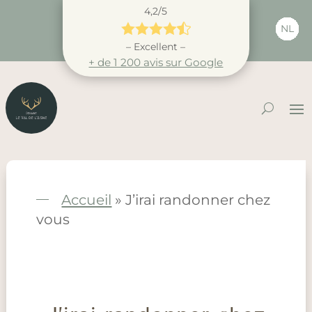
4,2/5





NL
– Excellent –
+ de 1 200 avis sur Google
Accueil
»
J’irai randonner chez
vous