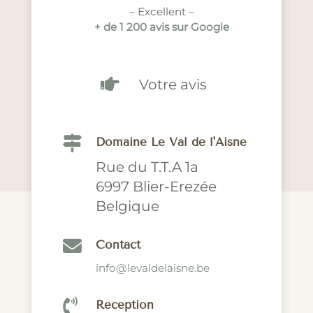
– Excellent –
+ de 1 200 avis sur Google

Votre avis

Domaine Le Val de l'Aisne
Rue du T.T.A 1a
6997 Blier-Erezée
Belgique

Contact
info@levaldelaisne.be

Réception