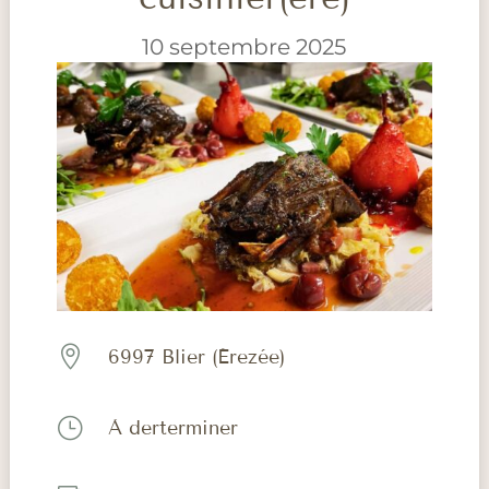
10 septembre 2025

6997 Blier (Érezée)
}
À derterminer