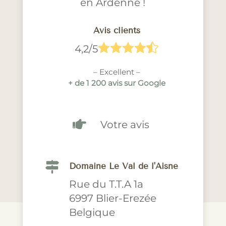
en Ardenne !
Avis clients





4,2/5
– Excellent –
+ de 1 200 avis sur Google

Votre avis

Domaine Le Val de l'Aisne
Rue du T.T.A 1a
6997 Blier-Erezée
Belgique