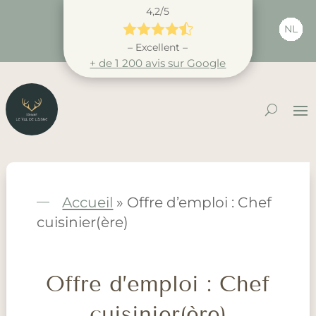
4,2/5





NL
– Excellent –
+ de 1 200 avis sur Google
Accueil
»
Offre d’emploi : Chef
cuisinier(ère)
Offre d’emploi : Chef
cuisinier(ère)