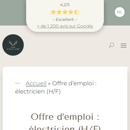
4,2/5





NL
– Excellent –
+ de 1 200 avis sur Google
Accueil
»
Offre d’emploi :
électricien (H/F)
Offre d’emploi :
électricien (H/F)