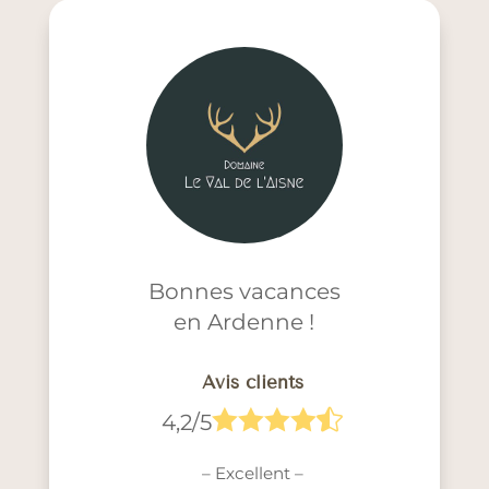
Bonnes vacances
en Ardenne !
Avis clients





4,2/5
– Excellent –