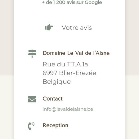
+ de 1 200 avis sur Google

Votre avis

Domaine Le Val de l'Aisne
Rue du T.T.A 1a
6997 Blier-Erezée
Belgique

Contact
info@levaldelaisne.be

Réception