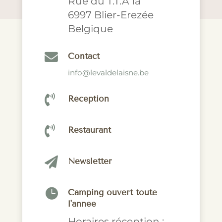
Rue du T.T.A 1a
6997 Blier-Erezée
Belgique

Contact
info@levaldelaisne.be

Réception

Restaurant

Newsletter

Camping ouvert toute
l'année
Horaires réception :