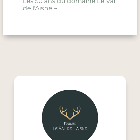
Les 50 ans du domaine Le Val
de l'Aisne
→