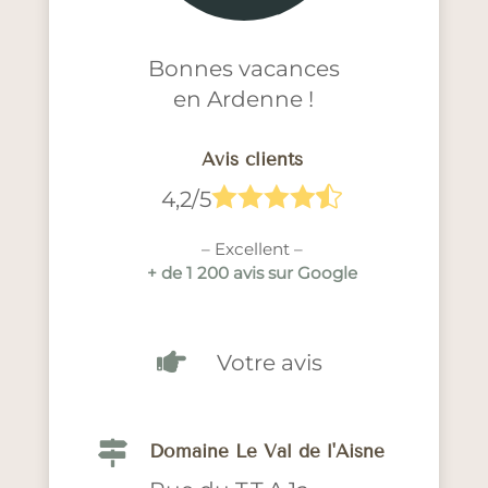
Bonnes vacances
en Ardenne !
Avis clients





4,2/5
– Excellent –
+ de 1 200 avis sur Google

Votre avis

Domaine Le Val de l'Aisne