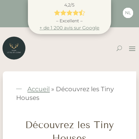
4,2/5





NL
– Excellent –
+ de 1 200 avis sur Google
Accueil
»
Découvrez les Tiny
Houses
Découvrez les Tiny
Houses