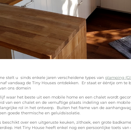
ne stelt u sinds enkele jaren verscheidene types van
glamping (G
vanaf vandaag de Tiny Houses ontdekken. Er staat er ééntje om te 
 van ons domein
blijf waar het beste uit een mobile home en een chalet wordt gec
heid van een chalet en de vernuftige plaats indeling van een mobi
langrijke rol in het ontwerp. Buiten het frame van de aanhangwage
 een goede thermische en geluidsisolatie.
 beschikt over een uitgeruste keuken, zithoek, een grote badkame
erdiep. Het Tiny House heeft enkel nog een persoonlijke toets va