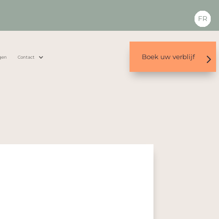
FR
Boek uw verblijf
gen
Contact