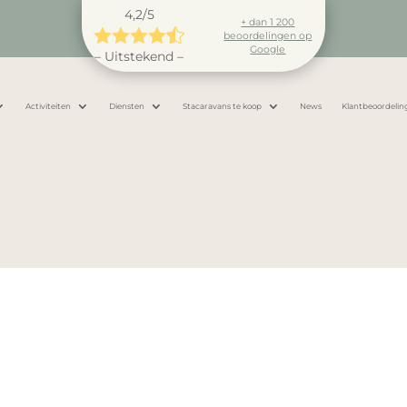
4,2/5
+ dan 1 200





beoordelingen op
Google
– Uitstekend –
Activiteiten
Diensten
Stacaravans te koop
News
Klantbeoordelin