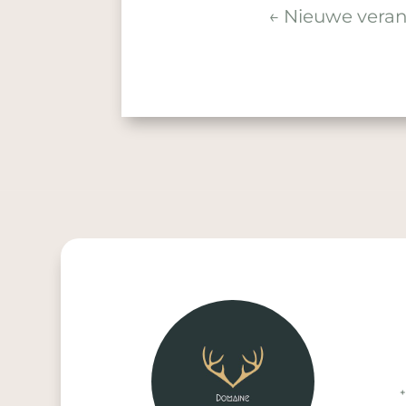
←
Nieuwe vera
+