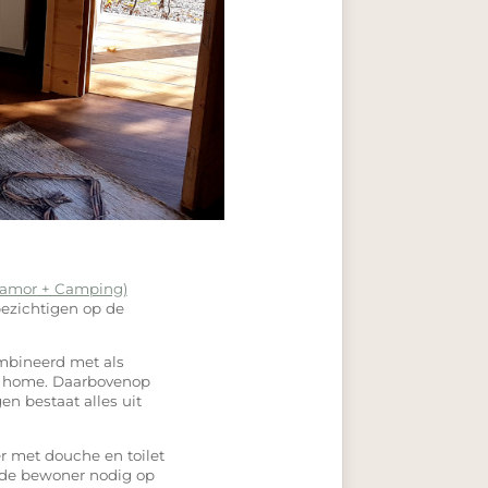
lamor + Camping)
bezichtigen op de
ombineerd met als
le home. Daarbovenop
n bestaat alles uit
r met douche en toilet
n de bewoner nodig op