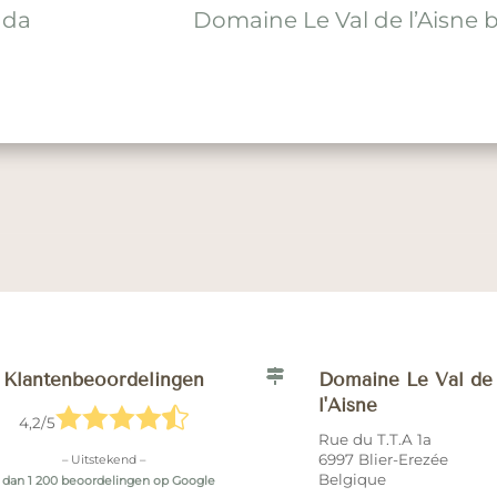
nda
Domaine Le Val de l’Aisne b

Klantenbeoordelingen
Domaine Le Val de
l'Aisne





4,2/5
Rue du T.T.A 1a
6997 Blier-Erezée
– Uitstekend –
Belgique
 dan 1 200 beoordelingen op Google