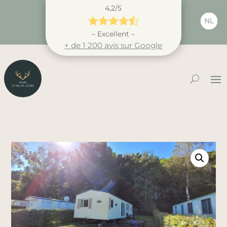
4,2/5





NL
– Excellent –
+ de 1 200 avis sur Google