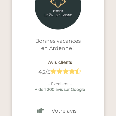
Bonnes vacances
en Ardenne !
Avis clients





4,2/5
– Excellent –
+ de 1 200 avis sur Google

Votre avis