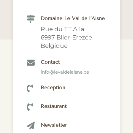

Domaine Le Val de l'Aisne
Rue du T.T.A 1a
6997 Blier-Erezée
Belgique

Contact
info@levaldelaisne.be

Réception

Restaurant

Newsletter