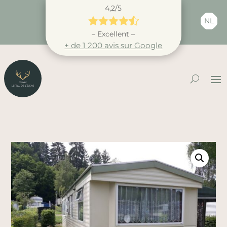
4,2/5





NL
– Excellent –
+ de 1 200 avis sur Google