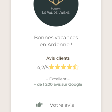
Bonnes vacances
en Ardenne !
Avis clients





4,2/5
– Excellent –
+ de 1 200 avis sur Google

Votre avis