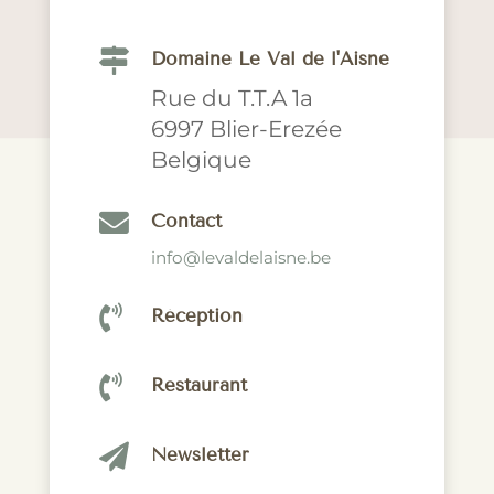

Domaine Le Val de l'Aisne
Rue du T.T.A 1a
6997 Blier-Erezée
Belgique

Contact
info@levaldelaisne.be

Réception

Restaurant

Newsletter