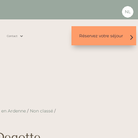
NL
Réservez votre séjour
s
Contact
n en Ardenne
/
Non classé
/
Degotte