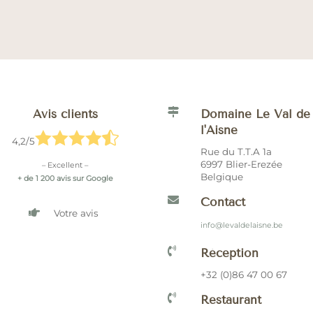

Avis clients
Domaine Le Val de
l'Aisne





4,2/5
Rue du T.T.A 1a
6997 Blier-Erezée
– Excellent –
Belgique
+ de 1 200 avis sur Google

Contact

Votre avis
info@levaldelaisne.be

Réception
+32 (0)86 47 00 67

Restaurant