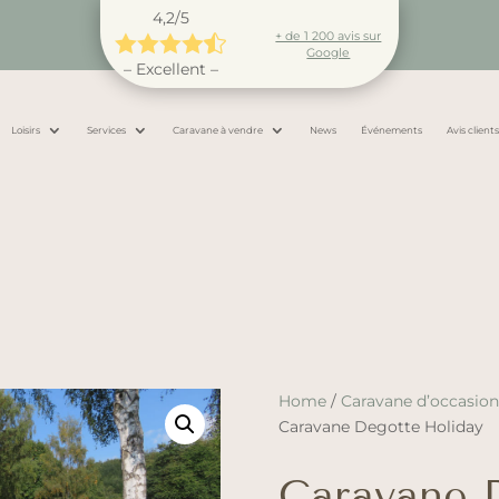
4,2/5
+ de 1 200 avis sur





Google
– Excellent –
Loisirs
Services
Caravane à vendre
News
Événements
Avis client
Home
/
Caravane d’occasio
Caravane Degotte Holiday
Caravane 