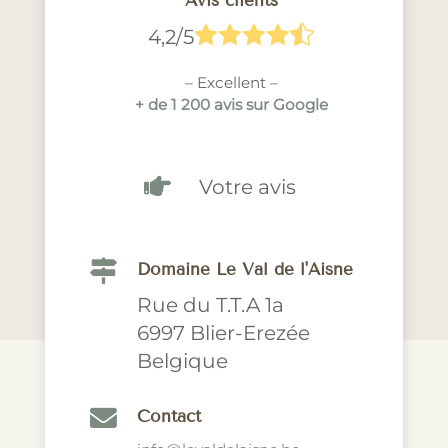
Avis clients





4,2/5
– Excellent –
+ de 1 200 avis sur Google

Votre avis

Domaine Le Val de l'Aisne
Rue du T.T.A 1a
6997 Blier-Erezée
Belgique

Contact