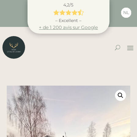
4,2/5





NL
– Excellent –
+ de 1 200 avis sur Google