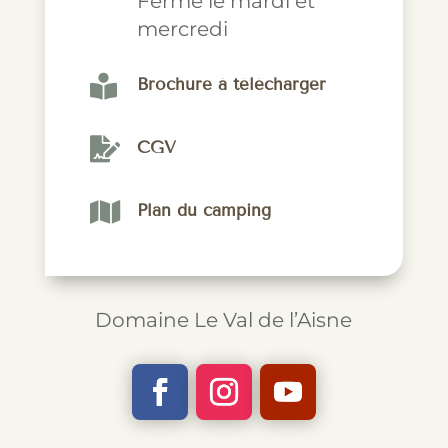
Fermé le mardi et
mercredi

Brochure à télécharger

CGV

Plan du camping
Domaine Le Val de l’Aisne