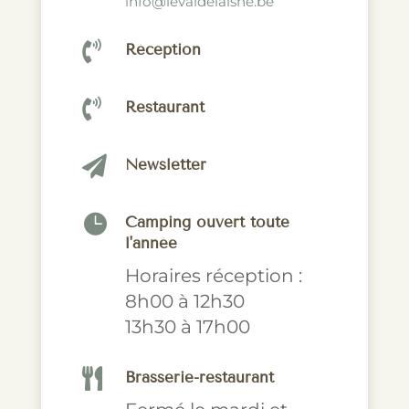
info@levaldelaisne.be

Réception

Restaurant

Newsletter

Camping ouvert toute
l'année
Horaires réception :
8h00 à 12h30
13h30 à 17h00

Brasserie-restaurant