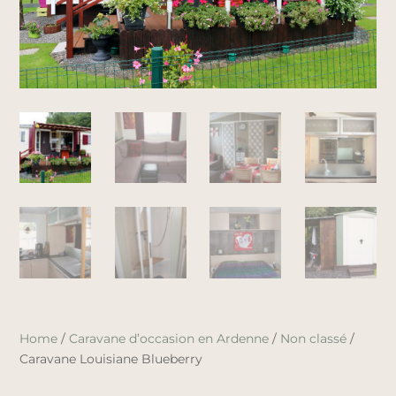
Home
/
Caravane d’occasion en Ardenne
/
Non classé
/
Caravane Louisiane Blueberry