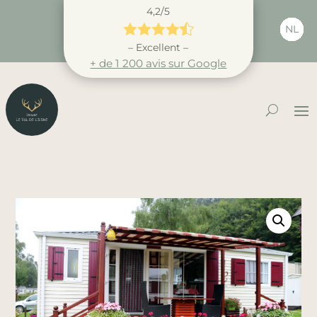
4,2/5





NL
– Excellent –
+ de 1 200 avis sur Google