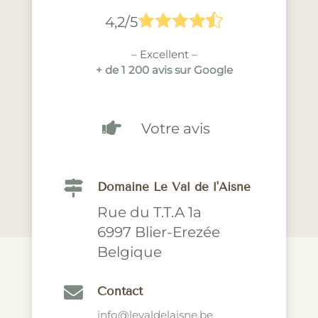





4,2/5
– Excellent –
+ de 1 200 avis sur Google

Votre avis

Domaine Le Val de l'Aisne
Rue du T.T.A 1a
6997 Blier-Erezée
Belgique

Contact
info@levaldelaisne.be