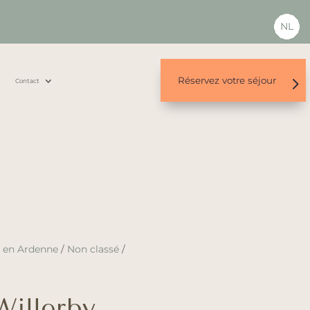
NL
Réservez votre séjour
s
Contact
n en Ardenne
/
Non classé
/
illerby