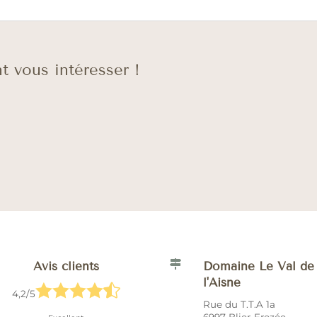
t vous intéresser !

Avis clients
Domaine Le Val de
l'Aisne





4,2/5
Rue du T.T.A 1a