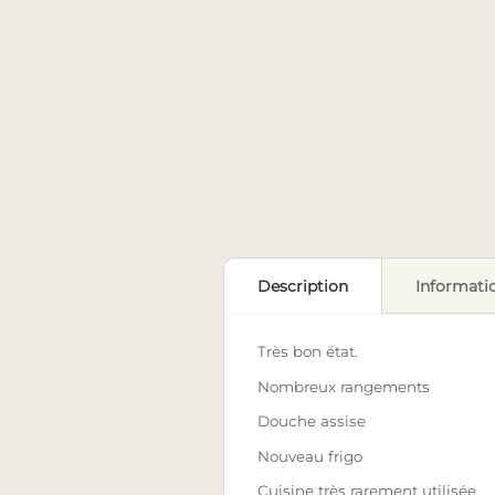
Description
Informati
Très bon état.
Nombreux rangements
Douche assise
Nouveau frigo
Cuisine très rarement utilisée