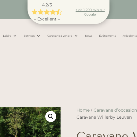
4,2/5
+ de 1 200 avis sur





Google
– Excellent –
Loisirs
Services
Caravane à vendre
News
Événements
Avis client
Home
/
Caravane d’occasio
Caravane Willerby Leuven
Caravane W