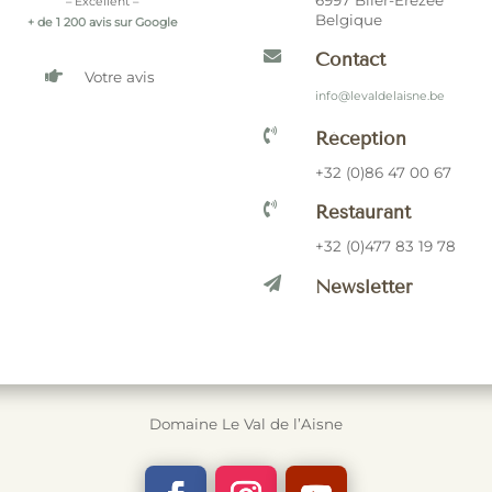
6997 Blier-Erezée
– Excellent –
Belgique
+ de 1 200 avis sur Google

Contact

Votre avis
info@levaldelaisne.be

Réception
+32 (0)86 47 00 67

Restaurant
+32 (0)477 83 19 78

Newsletter
Domaine Le Val de l’Aisne