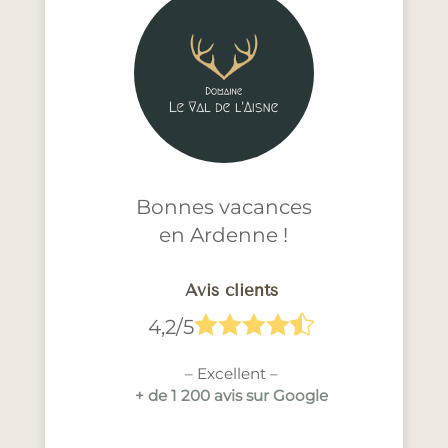
Bonnes vacances
en Ardenne !
Avis clients





4,2/5
– Excellent –
+ de 1 200 avis sur Google