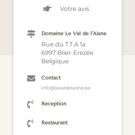

Votre avis

Domaine Le Val de l'Aisne
Rue du T.T.A 1a
6997 Blier-Erezée
Belgique

Contact
info@levaldelaisne.be

Réception

Restaurant