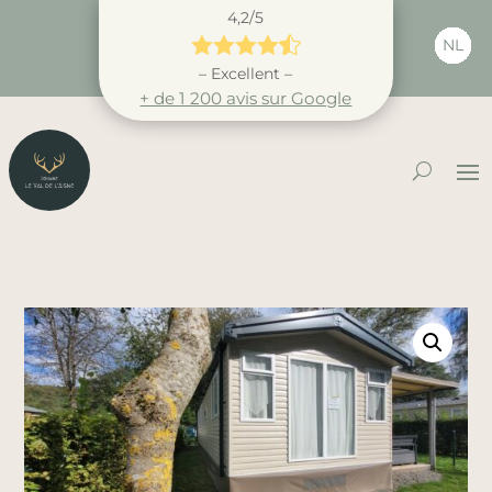
4,2/5





NL
– Excellent –
+ de 1 200 avis sur Google