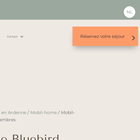
NL
Réservez votre séjour
s
Contact
n en Ardenne
/
Mobil-home
/ Mobil-
hambres
e Bluebird