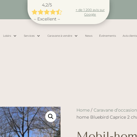
4,2/5
+ de 1 200 avis sur





Google
– Excellent –
Loisirs
Services
Caravane à vendre
News
Événements
Avis client
Home
/
Caravane d’occasio
home Bluebird Caprice 2 c
Mobil-hom