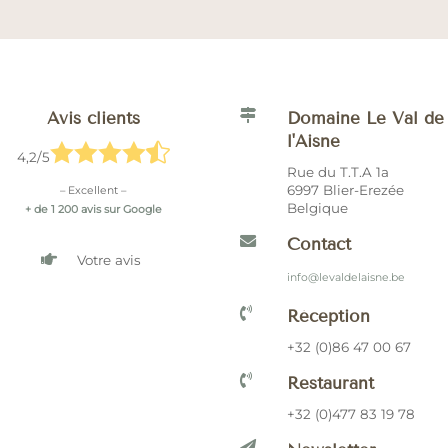

Avis clients
Domaine Le Val de
l'Aisne





4,2/5
Rue du T.T.A 1a
6997 Blier-Erezée
– Excellent –
Belgique
+ de 1 200 avis sur Google

Contact

Votre avis
info@levaldelaisne.be

Réception
+32 (0)86 47 00 67

Restaurant
+32 (0)477 83 19 78
