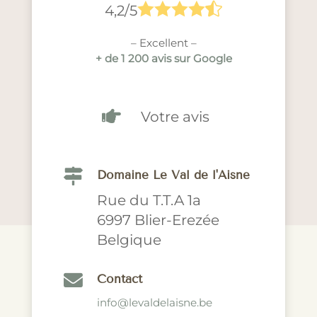





4,2/5
– Excellent –
+ de 1 200 avis sur Google

Votre avis

Domaine Le Val de l'Aisne
Rue du T.T.A 1a
6997 Blier-Erezée
Belgique

Contact
info@levaldelaisne.be