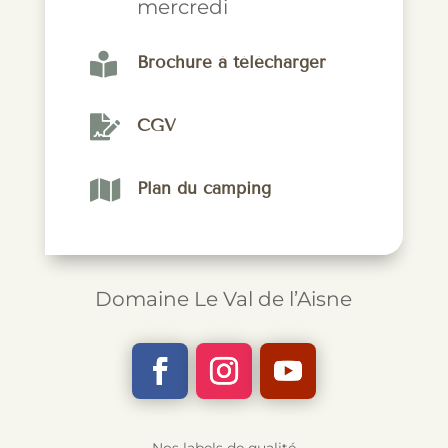
mercredi

Brochure à télécharger

CGV

Plan du camping
Domaine Le Val de l’Aisne
Nos labels de qualité