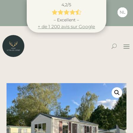
4,2/5





NL
– Excellent –
+ de 1 200 avis sur Google