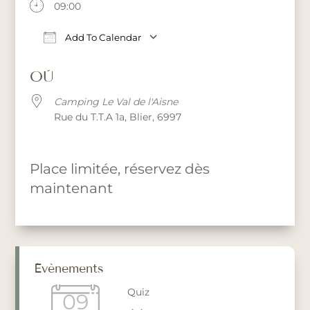
09:00
Add To Calendar
Download ICS
Google Calendar
iCalendar
Office 365
OÙ
Camping Le Val de l'Aisne
Rue du T.T.A 1a, Blier, 6997
Place limitée, réservez dès
maintenant
Évènements
Quiz
09