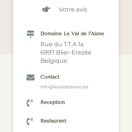

Votre avis

Domaine Le Val de l'Aisne
Rue du T.T.A 1a
6997 Blier-Erezée
Belgique

Contact
info@levaldelaisne.be

Réception

Restaurant