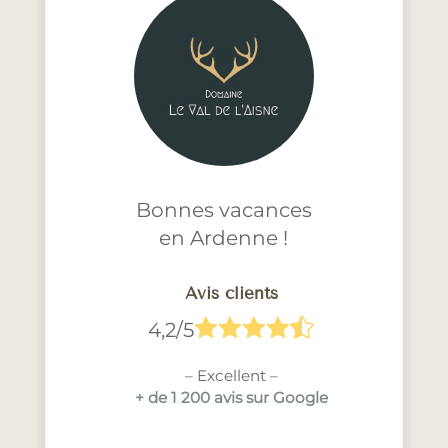
Bonnes vacances
en Ardenne !
Avis clients





4,2/5
– Excellent –
+ de 1 200 avis sur Google