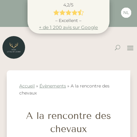
4,2/5





NL
– Excellent –
+ de 1 200 avis sur Google
Accueil
»
Évènements
»
A la rencontre des
chevaux
A la rencontre des
chevaux