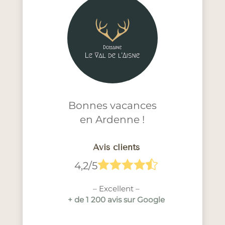
Bonnes vacances
en Ardenne !
Avis clients





4,2/5
– Excellent –
+ de 1 200 avis sur Google