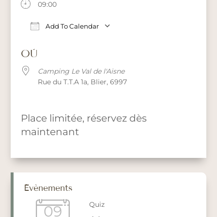
09:00
Add To Calendar
Download ICS
Google Calendar
iCalendar
Office 365
OÙ
Camping Le Val de l'Aisne
Rue du T.T.A 1a, Blier, 6997
Place limitée, réservez dès
maintenant
Évènements
Quiz
09