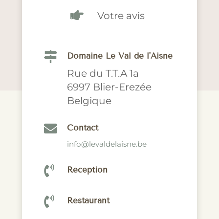

Votre avis

Domaine Le Val de l'Aisne
Rue du T.T.A 1a
6997 Blier-Erezée
Belgique

Contact
info@levaldelaisne.be

Réception

Restaurant