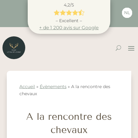
4,2/5





NL
– Excellent –
+ de 1 200 avis sur Google
Accueil
»
Évènements
»
A la rencontre des
chevaux
A la rencontre des
chevaux