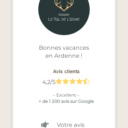
Bonnes vacances
en Ardenne !
Avis clients





4,2/5
– Excellent –
+ de 1 200 avis sur Google

Votre avis