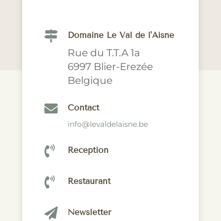

Domaine Le Val de l'Aisne
Rue du T.T.A 1a
6997 Blier-Erezée
Belgique

Contact
info@levaldelaisne.be

Réception

Restaurant

Newsletter