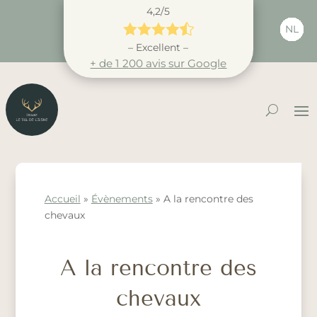
4,2/5





NL
– Excellent –
+ de 1 200 avis sur Google
Accueil
»
Évènements
»
A la rencontre des
chevaux
A la rencontre des
chevaux