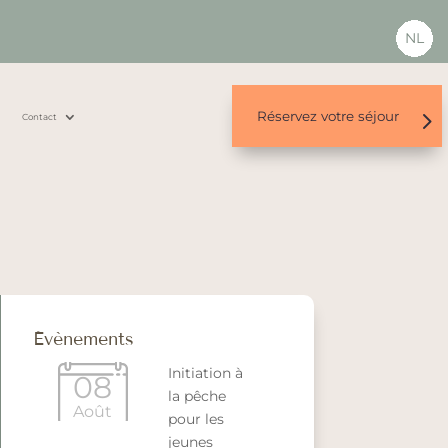
NL
Réservez votre séjour
s
Contact
Évènements
Initiation à
08
la pêche
Août
pour les
jeunes