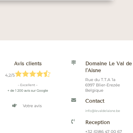

Avis clients
Domaine Le Val de
l'Aisne





4,2/5
Rue du T.T.A 1a
6997 Blier-Erezée
– Excellent –
Belgique
+ de 1 200 avis sur Google

Contact

Votre avis
info@levaldelaisne.be

Réception
+32 (0)86 47 00 67