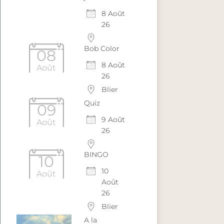
8 Août
26
Bob Color
08
8 Août
Août
26
Blier
Quiz
09
9 Août
Août
26
BINGO
10
10
Août
Août
26
Blier
A la