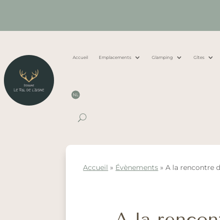
Accueil
Emplacements
Glamping
Gîtes
NL
Accueil
»
Évènements
»
A la rencontre 
A la rencon