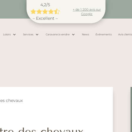
4,2/5
+ de 1 200 avis sur





Google
– Excellent –
Loisirs
Services
Caravane à vendre
News
Événements
Avis client
des chevaux
tre des chevaux