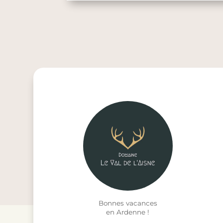
Bonnes vacances
en Ardenne !