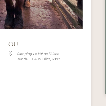
OÙ
Camping Le Val de l'Aisne
Rue du T.T.A 1a, Blier, 6997
alendar
iCalendar
Office 365