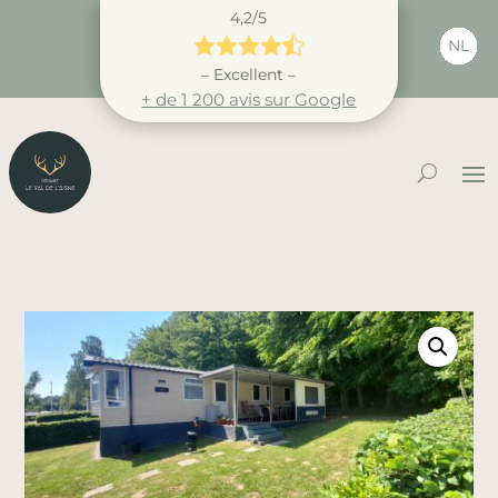
4,2/5





NL
– Excellent –
+ de 1 200 avis sur Google