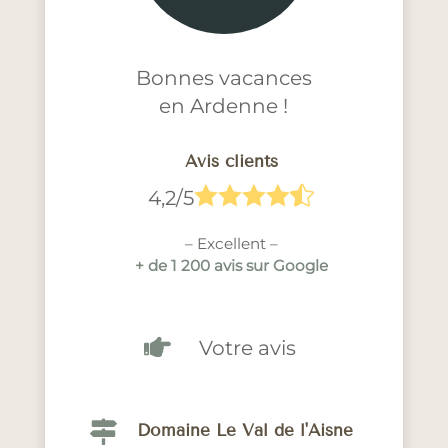
Bonnes vacances
en Ardenne !
Avis clients





4,2/5
– Excellent –
+ de 1 200 avis sur Google

Votre avis

Domaine Le Val de l'Aisne