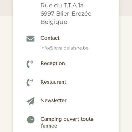
Rue du T.T.A 1a
6997 Blier-Erezée
Belgique

Contact
info@levaldelaisne.be

Réception

Restaurant

Newsletter

Camping ouvert toute
l'année