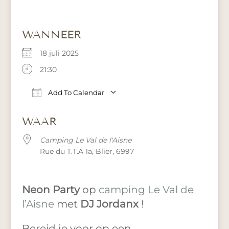
WANNEER
18 juli 2025
21:30
Add To Calendar
Download ICS
Google Calendar
iCa
WAAR
Camping Le Val de l'Aisne
Rue du T.T.A 1a, Blier, 6997
Neon Party
op
camping Le Val de
l’Aisne
met
DJ Jordanx
!
Bereid je voor op een