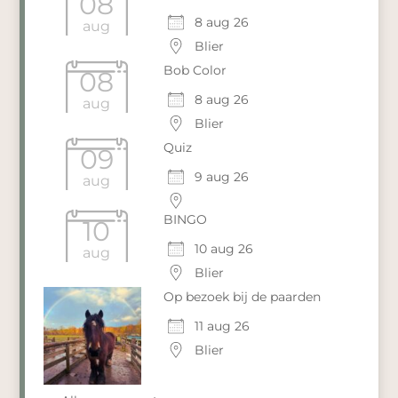
08
8 aug 26
aug
Blier
Bob Color
08
8 aug 26
aug
Blier
Quiz
09
9 aug 26
aug
BINGO
10
10 aug 26
aug
Blier
Op bezoek bij de paarden
11 aug 26
Blier