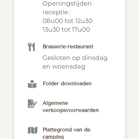
Openingstijden
receptie :
08u00 tot 12u30
13u30 tot 17u00

Brasserie-restaurant
Gesloten op dinsdag
en woensdag

Folder downloaden

Algemene
verkoopsvoorwaarden

Plattegrond van de
camping