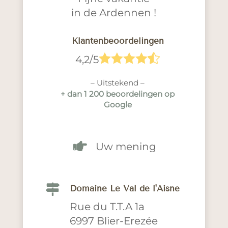
in de Ardennen !
Klantenbeoordelingen





4,2/5
– Uitstekend –
+ dan 1 200 beoordelingen op
Google

Uw mening

Domaine Le Val de l'Aisne
Rue du T.T.A 1a
6997 Blier-Erezée