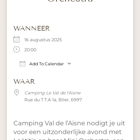
WANNEER
16 augustus 2025
20:00
Add To Calendar
Download ICS
Google Calendar
iCa
WAAR
Camping Le Val de l'Aisne
Rue du T.T.A 1a, Blier, 6997
Camping Val de l’Aisne nodigt je uit
voor een uitzonderlijke avond met