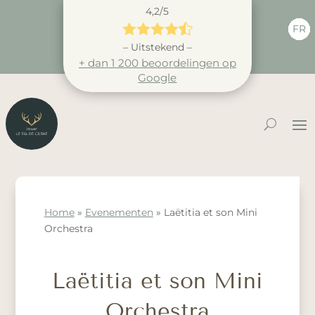
4,2/5





FR
– Uitstekend –
+ dan 1 200 beoordelingen op
Google
Home
»
Evenementen
»
Laëtitia et son Mini
Orchestra
Laëtitia et son Mini
Orchestra