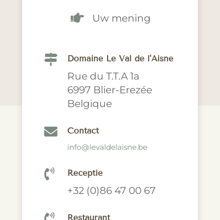

Uw mening

Domaine Le Val de l'Aisne
Rue du T.T.A 1a
6997 Blier-Erezée
Belgique

Contact
info@levaldelaisne.be

Receptie
+32 (0)86 47 00 67

Restaurant