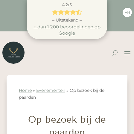
4,2/5





FR
– Uitstekend –
+ dan 1 200 beoordelingen op
Google
Home
»
Evenementen
»
Op bezoek bij de
paarden
Op bezoek bij de
paarden