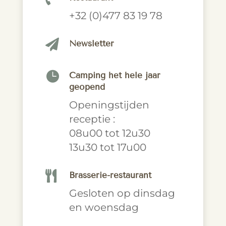
+32 (0)477 83 19 78

Newsletter

Camping het hele jaar
geopend
Openingstijden
receptie :
08u00 tot 12u30
13u30 tot 17u00

Brasserie-restaurant
Gesloten op dinsdag
en woensdag