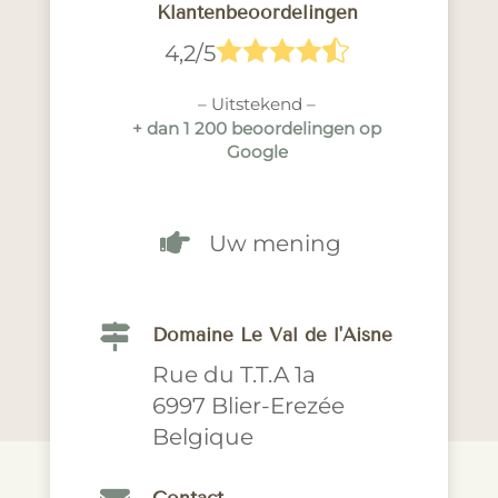
Klantenbeoordelingen





4,2/5
– Uitstekend –
+ dan 1 200 beoordelingen op
Google

Uw mening

Domaine Le Val de l'Aisne
Rue du T.T.A 1a
6997 Blier-Erezée
Belgique