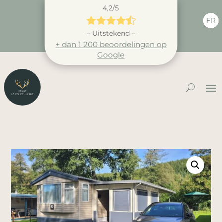
4,2/5





FR
– Uitstekend –
+ dan 1 200 beoordelingen op
Google