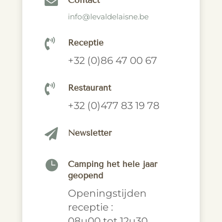

Contact
info@levaldelaisne.be

Receptie
+32 (0)86 47 00 67

Restaurant
+32 (0)477 83 19 78

Newsletter

Camping het hele jaar
geopend
Openingstijden
receptie :
08u00 tot 12u30