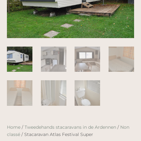
Home
/
Tweedehands stacaravans in de Ardennen
/
Non
classé
/ Stacaravan Atlas Festival Super