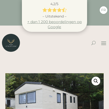
4,2/5





FR
– Uitstekend –
+ dan 1 200 beoordelingen op
Google