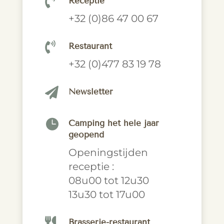

Receptie
+32 (0)86 47 00 67

Restaurant
+32 (0)477 83 19 78

Newsletter

Camping het hele jaar
geopend
Openingstijden
receptie :
08u00 tot 12u30
13u30 tot 17u00

Brasserie-restaurant