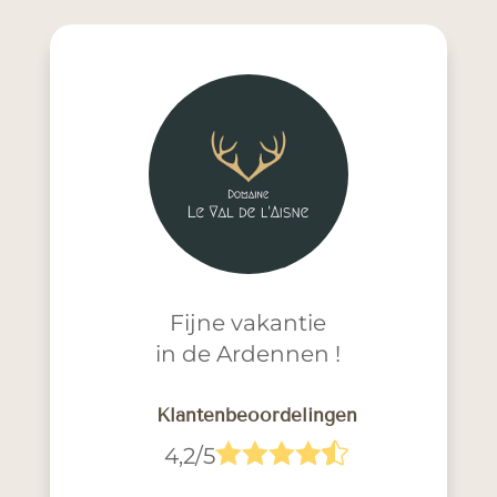
Fijne vakantie
in de Ardennen !
Klantenbeoordelingen





4,2/5