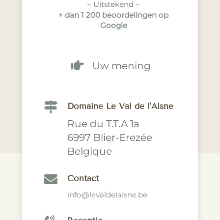
– Uitstekend –
+ dan 1 200 beoordelingen op
Google

Uw mening

Domaine Le Val de l'Aisne
Rue du T.T.A 1a
6997 Blier-Erezée
Belgique

Contact
info@levaldelaisne.be