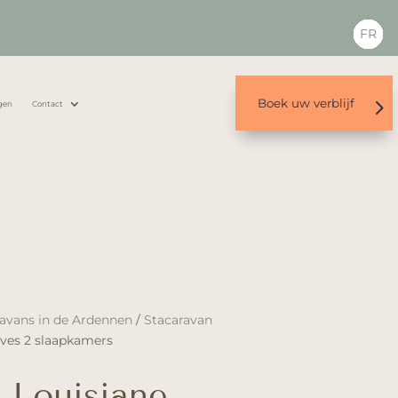
FR
Boek uw verblijf
gen
Contact
avans in de Ardennen
/
Stacaravan
ives 2 slaapkamers
 Louisiane