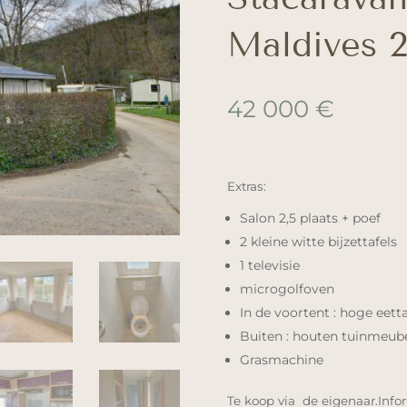
Maldives 2
42 000
€
Extras:
Salon 2,5 plaats + poef
2 kleine witte bijzettafels
1 televisie
microgolfoven
In de voortent : hoge eett
Buiten : houten tuinmeubel
Grasmachine
Te koop via de eigenaar.Info