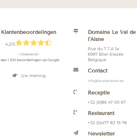

Klantenbeoordelingen
Domaine Le Val de
l'Aisne





4,2/5
Rue du T.T.A 1a
6997 Blier-Erezée
– Uitstekend –
Belgique
 dan 1 200 beoordelingen op Google

Contact

Uw mening
info@levaldelaisne.be

Receptie
+32 (0)86 47 00 67

Restaurant
+32 (0)477 83 19 78

Newsletter