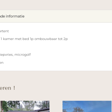
de informatie
rtent
 1 kamer met bed 1p ombouwbaar tot 2p
iepvries, microgolf
en
eren !