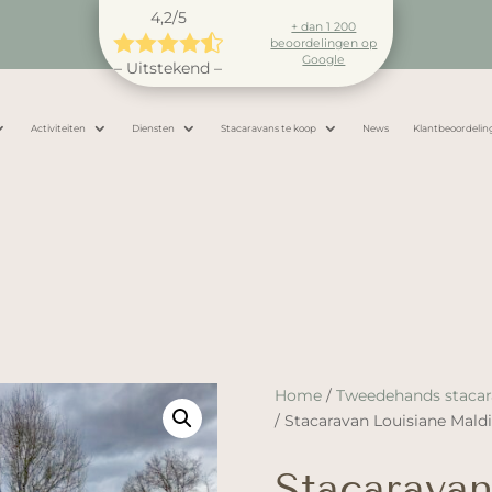
4,2/5
+ dan 1 200





beoordelingen op
Google
– Uitstekend –
Activiteiten
Diensten
Stacaravans te koop
News
Klantbeoordelin
Home
/
Tweedehands stacar
/ Stacaravan Louisiane Mald
Stacaravan