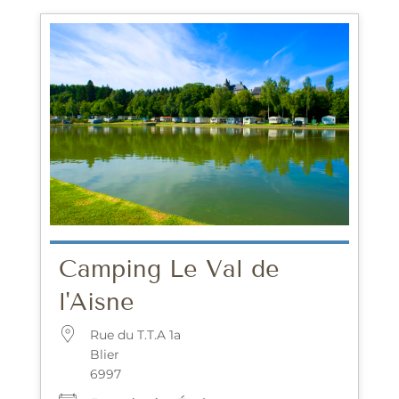
Camping Le Val de
l'Aisne
Rue du T.T.A 1a
Blier
6997