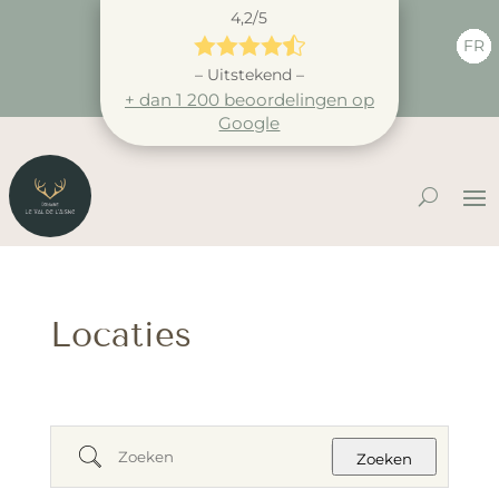
4,2/5





FR
– Uitstekend –
+ dan 1 200 beoordelingen op
Google
Locaties
Zoeken
Zoeken