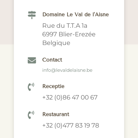

Domaine Le Val de l'Aisne
Rue du T.T.A 1a
6997 Blier-Erezée
Belgique

Contact
info@levaldelaisne.be

Receptie
+32 (0)86 47 00 67

Restaurant
+32 (0)477 83 19 78