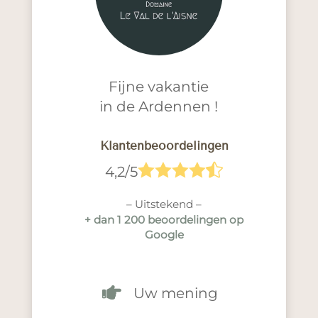
Fijne vakantie
in de Ardennen !
Klantenbeoordelingen





4,2/5
– Uitstekend –
+ dan 1 200 beoordelingen op
Google

Uw mening